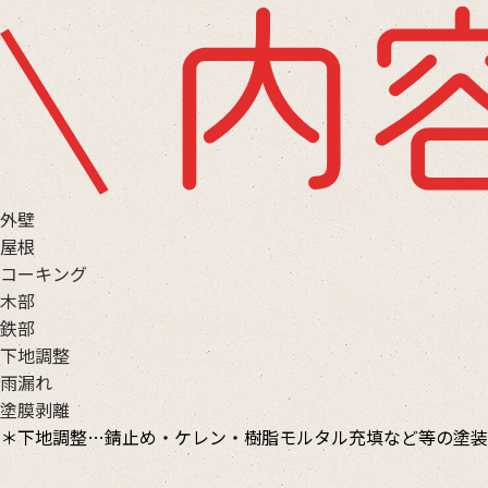
外壁
屋根
コーキング
木部
鉄部
下地調整
雨漏れ
塗膜剥離
＊下地調整…錆止め・ケレン・樹脂モルタル充填など等の塗装