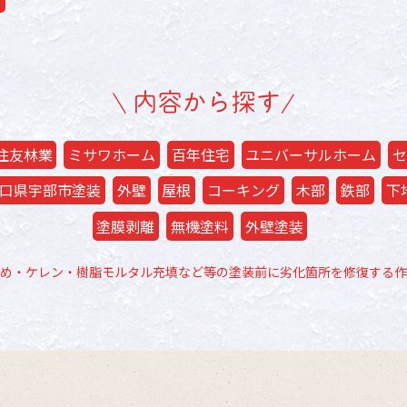
住友林業
ミサワホーム
百年住宅
ユニバーサルホーム
セ
口県宇部市塗装
外壁
屋根
コーキング
木部
鉄部
下
塗膜剥離
無機塗料
外壁塗装
め・ケレン・樹脂モルタル充填など等の塗装前に劣化箇所を修復する作