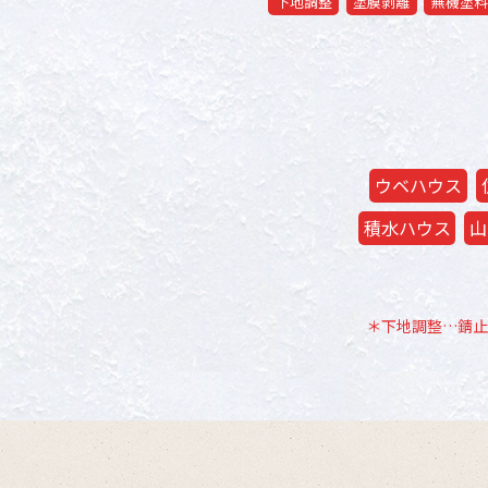
下地調整
塗膜剥離
無機塗料
ウベハウス
積水ハウス
山
＊下地調整…錆止