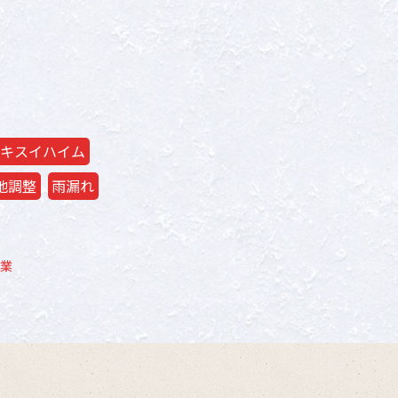
キスイハイム
地調整
雨漏れ
業