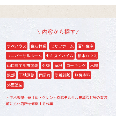
ウベハウス
住友林業
ミサワホーム
百年住宅
ユニバーサルホーム
セキスイハイム
積水ハウス
山口県宇部市塗装
外壁
屋根
コーキング
木部
鉄部
下地調整
雨漏れ
塗膜剥離
無機塗料
外壁塗装
＊下地調整…錆止め・ケレン・樹脂モルタル充填など等の塗装
前に劣化箇所を修復する作業