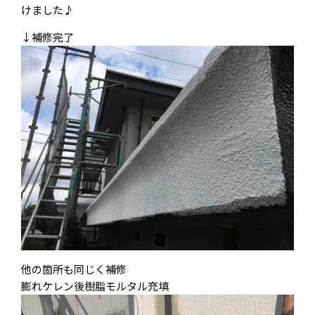
けました♪
↓補修完了
他の箇所も同じく補修
膨れケレン後樹脂モルタル充填