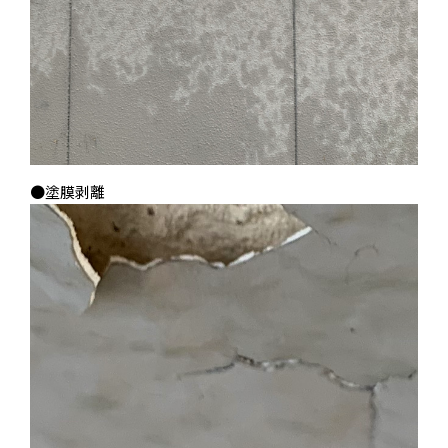
●塗膜剥離