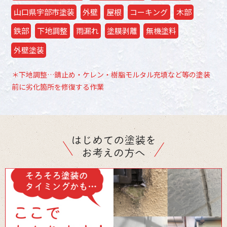
山口県宇部市塗装
外壁
屋根
コーキング
木部
鉄部
下地調整
雨漏れ
塗膜剥離
無機塗料
外壁塗装
＊下地調整…錆止め・ケレン・樹脂モルタル充填など等の塗装
前に劣化箇所を修復する作業