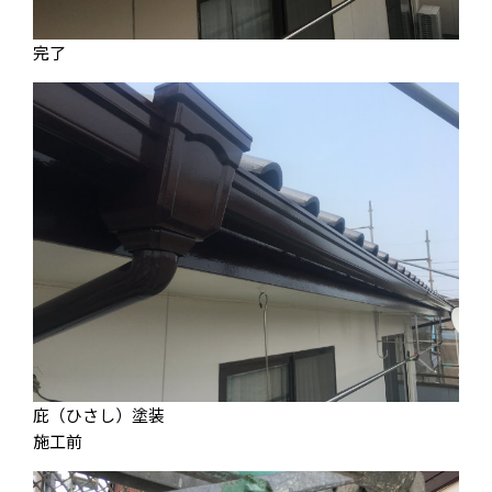
完了
庇（ひさし）塗装
施工前