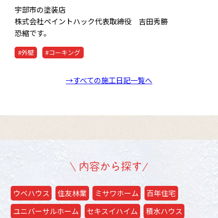
宇部市の塗装店
株式会社ペイントハック代表取締役 吉田秀勝
恐縮です。
#外壁
#コーキング
→すべての施工日記一覧へ
ウベハウス
住友林業
ミサワホーム
百年住宅
ユニバーサルホーム
セキスイハイム
積水ハウス