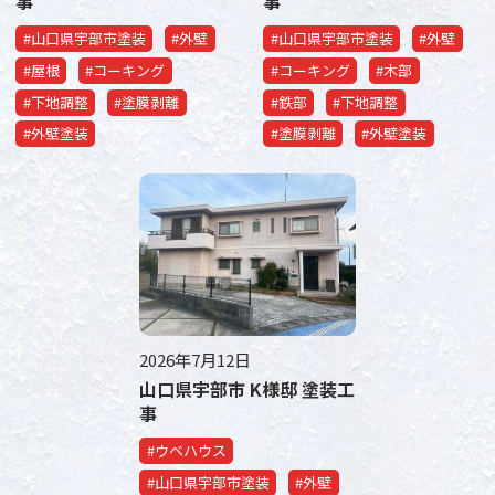
事
事
#山口県宇部市塗装
#外壁
#山口県宇部市塗装
#外壁
#屋根
#コーキング
#コーキング
#木部
#下地調整
#塗膜剥離
#鉄部
#下地調整
#外壁塗装
#塗膜剥離
#外壁塗装
2026年7月12日
山口県宇部市 K様邸 塗装工
事
#ウベハウス
#山口県宇部市塗装
#外壁