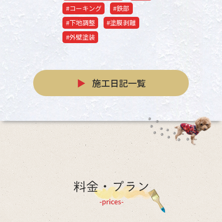
#コーキング
#鉄部
#下地調整
#塗膜剥離
#外壁塗装
▶
施工日記一覧